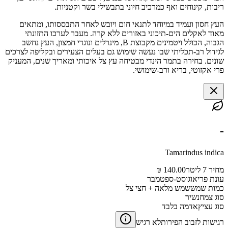
ריבות, קינוחים ואף כמרכיב חיוני בתבשילי בשר וקטניות.
העץ חסון ועמיד במיוחד לתנאי חום ויובש לאחר התבססותו, ומתאים
מאוד לאקלים הים-תיכוני באזורים ללא קרה. מעבר לערכו התזונתי
הגבוה, הכולל ויטמינים מקבוצת B, מינרלים ונוגדי חמצון, העץ נחשב
לגידול רב-תכליתי שבו נעשה שימוש גם בעלים הצעירים ובקליפה לצרכים
שונים. בחירה בתמר הינדי מבטיחה עץ צל איכותי ומאריך שנים, המעניק
פרי אקזוטי, בריא ורב-שימושי.
-
Tamarindus indica
מחיר 7 ליטר
140.00 ₪
עונת פרי
אוגוסט-ספטמבר
כמות שמש
שמש מלאה + חצי צל
סוג צמח
נשיר
סוג עציץ
אדמה בלבד
רגישות לזבוב הפירות
לא רגיש