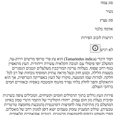
סוג צמח
נשיר
סוג עציץ
אדמה בלבד
רגישות לזבוב הפירות
לא רגיש
תמר הינדי (Tamarindus indica) הוא עץ פרי טרופי מרשים וירוק-עד,
המשלב יופי פיסולי עם תנובה חקלאית עשירה וייחודית. העץ מתאפיין
בנוף רחב וצפוף, בעלווה עדינה המורכבת מעלעלים קטנים הנסגרים
בשעות הלילה, ובגזע חזק ובעל מראה עתיק המוסיף נוכחות וצל רב לכל
חלקה. למרות שמו המטעה, מקורו של העץ באפריקה הטרופית, אך הוא
התאקלם והפך לחלק בלתי נפרד מהנוף והמטבח באסיה ובאזורים חמים
ברחבי העולם.
פירות העץ גדלים בתוך תרמילים חומים וקשיחים, המכילים ציפה בשרנית
וסיבית בעלת גוון חום עמוק. ייחודו הקולינרי של התמר הינדי טמון באיזון
המושלם בין מתיקות עזה לחמיצות דומיננטית (הנובעת מחומצה טרטרית
טבעית), שילוב המעניק עומק טעמים יוצא דופן למגוון רחב של מאכלים.
הפרי משמש כבסיס למשקאות מרעננים, רטבים אסיאתיים קלאסיים,