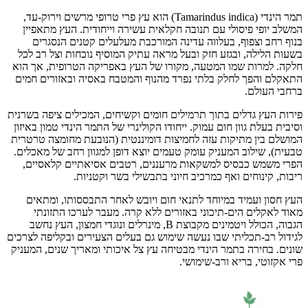
תמר הינדי (Tamarindus indica) הוא עץ פרי טרופי מרשים וירוק-עד,
המשלב יופי פיסולי עם תנובה חקלאית עשירה וייחודית. העץ מתאפיין
בנוף רחב וצפוף, בעלווה עדינה המורכבת מעלעלים קטנים הנסגרים
בשעות הלילה, ובגזע חזק ובעל מראה עתיק המוסיף נוכחות וצל רב לכל
חלקה. למרות שמו המטעה, מקורו של העץ באפריקה הטרופית, אך הוא
התאקלם והפך לחלק בלתי נפרד מהנוף והמטבח באסיה ובאזורים חמים
ברחבי העולם.
פירות העץ גדלים בתוך תרמילים חומים וקשיחים, המכילים ציפה בשרנית
וסיבית בעלת גוון חום עמוק. ייחודו הקולינרי של התמר הינדי טמון באיזון
המושלם בין מתיקות עזה לחמיצות דומיננטית (הנובעת מחומצה טרטרית
טבעית), שילוב המעניק עומק טעמים יוצא דופן למגוון רחב של מאכלים.
הפרי משמש כבסיס למשקאות מרעננים, רטבים אסיאתיים קלאסיים,
ריבות, קינוחים ואף כמרכיב חיוני בתבשילי בשר וקטניות.
העץ חסון ועמיד במיוחד לתנאי חום ויובש לאחר התבססותו, ומתאים
מאוד לאקלים הים-תיכוני באזורים ללא קרה. מעבר לערכו התזונתי
הגבוה, הכולל ויטמינים מקבוצת B, מינרלים ונוגדי חמצון, העץ נחשב
לגידול רב-תכליתי שבו נעשה שימוש גם בעלים הצעירים ובקליפה לצרכים
שונים. בחירה בתמר הינדי מבטיחה עץ צל איכותי ומאריך שנים, המעניק
פרי אקזוטי, בריא ורב-שימושי.