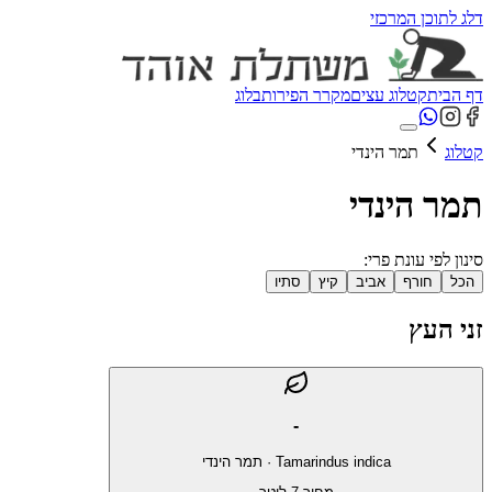
דלג לתוכן המרכזי
דף הבית
קטלוג עצים
מקרר הפירות
בלוג
קטלוג
תמר הינדי
תמר הינדי
סינון לפי עונת פרי:
הכל
חורף
אביב
קיץ
סתיו
זני העץ
-
Tamarindus indica
·
תמר הינדי