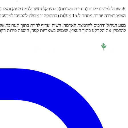
⚠️ שתיל למיטיבי לכת (הנחיות חשובות): המירקל נחשב לצמח מפנק ומאתגר
הטמפרטורה יורדת מתחת ל-15 מעלות (בתקופה זו מומלץ להכניסו למרפסת סגורה או חלל מוגן ומואר בבית). מבחינת תאורה, הוא צריך חשיפה לשמש ישירה של עד חצי יום, ולא מעבר לכך.
מצע הגידול ודרכים להחמצת האדמה: השיח יעדיף לחיות בתוך תערובת שתיל
להחמיץ את הקרקע בתוך העציץ: שימוש בשאריות קפה, הוספת פירות רקוב