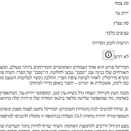
סוג צמח
ירוק עד
סוג עציץ
עציצים בלבד
רגישות לזבוב הפירות
לא רגיש
המירקל פרוט הוא אחד הצמחים האקזוטיים והמרתקים ביותר בעולם, המציע
האורחים שלו בגינה עם "קסם" טבעי לחלוטין. ה"קסם" של הפרי: השיח פורח
כמו לימון, אשכולית או יוגורט – יהפוך באופן מיידי למתוק!
באדמה, מה שמאפשר שליטה מלאה בתנאי המחיה שלו וניידות קלה בהתאם לע
⚠️ שתיל למיטיבי לכת (הנחיות חשובות): המירקל נחשב לצמח מפנק ומאתגר
הטמפרטורה יורדת מתחת ל-15 מעלות (בתקופה זו מומלץ להכניסו למרפסת סגורה או חלל מוגן ומואר בבית). מבחינת תאורה, הוא צריך חשיפה לשמש ישירה של עד חצי יום, ולא מעבר לכך.
מצע הגידול ודרכים להחמצת האדמה: השיח יעדיף לחיות בתוך תערובת שתיל