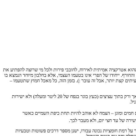
הוא אטרקציה אמיתית לאירוח, לחובבי פירות ולכל מי שרוצה להפתיע את
חורף. ייחודו של הפרי אינו בטעמו העצמי, אלא בחלבון מיוחד הנמצא בו
עיסת ציפת הפרי, החלבון נקשר לבלוטות הטעם ומנטרל לחלוטין את היכולת לחוש חמיצות ומרירות למשך כ-15 עד 30 דקות (לעיתים קצת יותר, אבל זה עובר :). בזמן הזה, כל מאכל חמוץ שתטעמו –
מבנה העץ והגידול: הצמח גדל כשיח-עץ קטן, קומפקטי וירוק-עד, המתאפיין בעלווה מבריקה וצפופה. חשוב לדעת: באקלים הישראלי המירקל פרוט גדל אך ורק בתוך עציצים (כעץ בוגר בנפח של 20 ליטר ומעלה) ולא ישירות
יל.
ם חמים ומוגן – הצמח לא אוהב להיות תחת כיפת השמיים כאשר
על רמת חומציות נכונה עבורו, ישנן מספר דרכים פשוטות וטבעיות