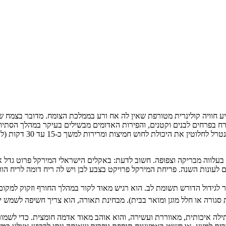
 חוויה קולינרית מטורפת שאין לה אח ורע בממלכת הצומח. מדובר בצמח ש
 בפרחים לבנים וקטנים, והפירות האדומים מבשילים בעיקר במהלך הסתיו וה
ונקרא מירקולין. לאחר ל
ונות השנה. פריחת המירקל פרויקט בצבע לבן ויש לה ריח דומה לריח הוונ
 לגידול הדורש תשומת לב. הוא רגיש מאוד לקור במהלך החורף וזקוק למקו
ה איכותית, מאווררת ועשירה, והוא אוהב מאוד אדמה חומצית. כדי לשמור 