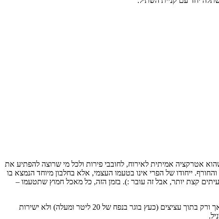
תלה יחד עם קניית השתיל.
הוא אטרקציה אמיתית לאירוח, לחובבי פירות ולכל מי שרוצה להפתיע את
חורף. ייחודו של הפרי אינו בטעמו העצמי, אלא בחלבון מיוחד הנמצא בו
עיסת ציפת הפרי, החלבון נקשר לבלוטות הטעם ומנטרל לחלוטין את היכולת לחוש חמיצות ומרירות למשך כ-15 עד 30 דקות (לעיתים קצת יותר, אבל זה עובר :). בזמן הזה, כל מאכל חמוץ שתטעמו –
מבנה העץ והגידול: הצמח גדל כשיח-עץ קטן, קומפקטי וירוק-עד, המתאפיין בעלווה מבריקה וצפופה. חשוב לדעת: באקלים הישראלי המירקל פרוט גדל אך ורק בתוך עציצים (כעץ בוגר בנפח של 20 ליטר ומעלה) ולא ישירות
יל.