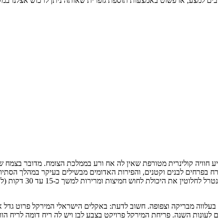
ים למצע, או פשוט באמצעות תוספת גופרית שאותה ניתן לרכוש אצלנו במש
 חוויה קולינרית מטורפת שאין לה אח ורע בממלכת הצומח. מדובר בצמח ש
 בפרחים לבנים וקטנים, והפירות האדומים מבשילים בעיקר במהלך הסתיו וה
ונקרא מירקולין. לאחר ל
ונות השנה. פריחת המירקל פרויקט בצבע לבן ויש לה ריח דומה לריח הוונ