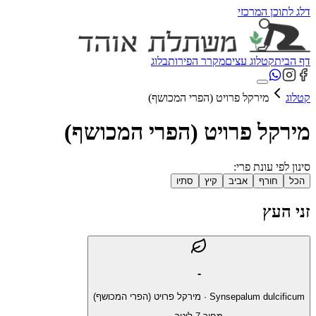
דלג לתוכן המרכזי
דף הבית
קטלוג עצים
מקרר הפירות
בלוג
קטלוג
מירקל פרויט (הפרי המכושף)
מירקל פרויט (הפרי המכושף)
סינון לפי עונת פרי:
הכל
חורף
אביב
קיץ
סתיו
זני העץ
-
Synsepalum dulcificum
·
מירקל פרויט (הפרי המכושף)