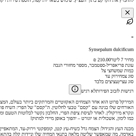
להחמיץ את הקרקע בתוך העציץ: שימוש בשאריות קפה, הוספת פירות רקוב
-
Synsepalum dulcificum
מחיר 7 ליטר
210.00 ₪
עונת פרי
אפריל-ספטמבר, מספר מחזורי הנבה
כמות שמש
חצי צל
סוג צמח
ירוק עד
סוג עציץ
עציצים בלבד
רגישות לזבוב הפירות
לא רגיש
המירקל פרוט הוא אחד הצמחים האקזוטיים והמרתקים ביותר בעולם, המציע
האורחים שלו בגינה עם "קסם" טבעי לחלוטין. ה"קסם" של הפרי: השיח פורח
כמו לימון, אשכולית או יוגורט – יהפוך באופן מיידי למתוק!
באדמה, מה שמאפשר שליטה מלאה בתנאי המחיה שלו וניידות קלה בהתאם לע