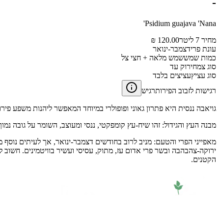
-
Psidium guajava 'Nana'
מחיר 7 ליטר
120.00 ₪
עונת פרי
דצמבר-ינואר
כמות שמש
שמש מלאה + חצי צל
סוג צמח
ירוק עד
סוג עציץ
עציצים בלבד
רגישות לזבוב הפירות
רגיש
גויאבה ננסית היא פתרון גאוני ופופולרי במיוחד המאפשר ליהנות משפע פיר
מבנה העץ והגידול: זהו שיח-עץ קומפקטי, ננסי ומעוצב, השומר על גובה נמ
מאפייני הפרי והטעם: מניב לרוב בחודשים דצמבר-ינואר, אך לעיתים נוסף מחז
ירוקה-צהבהבה ובשר פרי אדום עז, מתוק, עסיסי ועשיר בוויטמינים. חשוב 
הקטנים.