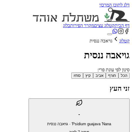
דלג לתוכן המרכזי
דף הבית
קטלוג עצים
מקרר הפירות
בלוג
קטלוג
גויאבה ננסית
גויאבה ננסית
סינון לפי עונת פרי:
הכל
חורף
אביב
קיץ
סתיו
זני העץ
-
Psidium guajava 'Nana'
·
גויאבה ננסית