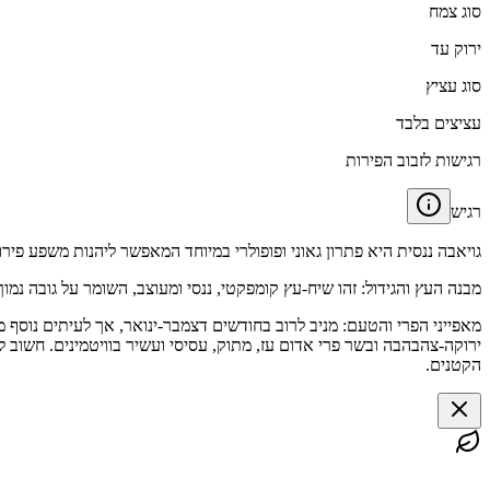
סוג צמח
ירוק עד
סוג עציץ
עציצים בלבד
רגישות לזבוב הפירות
רגיש
גויאבה ננסית היא פתרון גאוני ופופולרי במיוחד המאפשר ליהנות משפע פיר
מבנה העץ והגידול: זהו שיח-עץ קומפקטי, ננסי ומעוצב, השומר על גובה נמ
מאפייני הפרי והטעם: מניב לרוב בחודשים דצמבר-ינואר, אך לעיתים נוסף מחז
ירוקה-צהבהבה ובשר פרי אדום עז, מתוק, עסיסי ועשיר בוויטמינים. חשוב 
הקטנים.