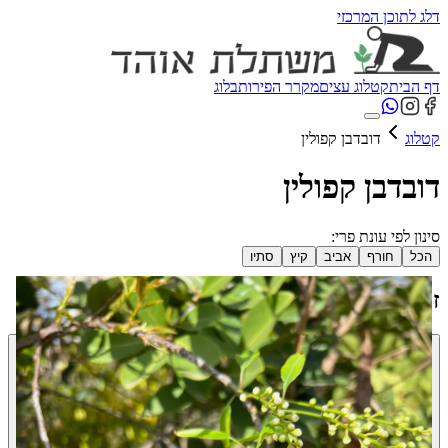
דלג לתוכן המרכזי
דף הבית
קטלוג עצים
מקרר הפירות
בלוג
קטלוג
דובדבן קפולין
דובדבן קפולין
סינון לפי עונת פרי:
הכל
חורף
אביב
קיץ
סתיו
זני העץ