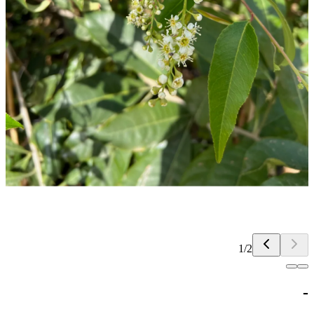
1
/
2
-