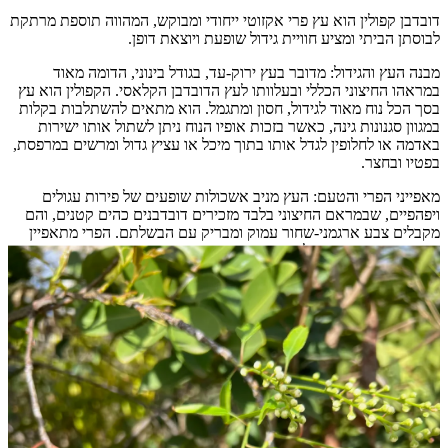
דובדבן קפולין הוא עץ פרי אקזוטי ייחודי ומבוקש, המהווה תוספת מרתקת
לבוסתן הביתי ומציע חוויית גידול שופעת ויוצאת דופן.
מבנה העץ והגידול: מדובר בעץ ירוק-עד, בגודל בינוני, הדומה מאוד
במראהו החיצוני הכללי ובעלוותו לעץ הדובדבן הקלאסי. הקפולין הוא עץ
בסך הכל נוח מאוד לגידול, חסון ומתגמל. הוא מתאים להשתלבות בקלות
במגוון סגנונות גינה, כאשר בזכות אופיו הנוח ניתן לשתול אותו ישירות
באדמה או לחלופין לגדל אותו בתוך מיכל או עציץ גדול ומרשים במרפסת,
בפטיו ובחצר.
מאפייני הפרי והטעם: העץ מניב אשכולות שופעים של פירות עגולים
ויפהפיים, שבמראם החיצוני בלבד מזכירים דובדבנים כהים קטנים, והם
מקבלים צבע ארגמני-שחור עמוק ומבריק עם הבשלתם. הפרי מתאפיין
בבשר עסיסי מאוד בעל ניחוח ארומטי מיוחד, ומציע טעם מתקתק.