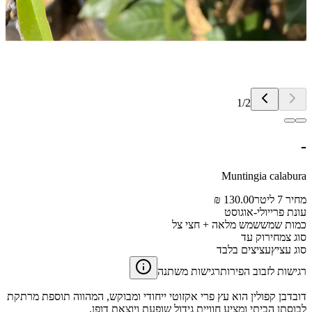
1
/
2
-
Muntingia calabura
מחיר 7 ליטר
130.00 ₪
עונת פרי
יולי-אוגוסט
כמות שמש
שמש מלאה + חצי צל
סוג צמח
ירוק עד
סוג עציץ
עציצים בלבד
רגישות לזבוב הפירות
רגישות משתנה
דובדבן קפולין הוא עץ פרי אקזוטי ייחודי ומבוקש, המהווה תוספת מרתקת
לבוסתן הביתי ומציע חוויית גידול שופעת ויוצאת דופן.