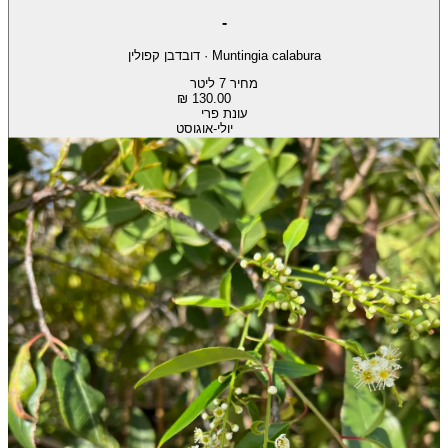
-
Muntingia calabura
·
דובדבן קפולין
מחיר 7 ליטר
130.00 ₪
עונת פרי
יולי-אוגוסט
שמש מלאה + חצי צל
עציצים בלבד
ירוק עד
רגישות משתנה לזבוב הפירות