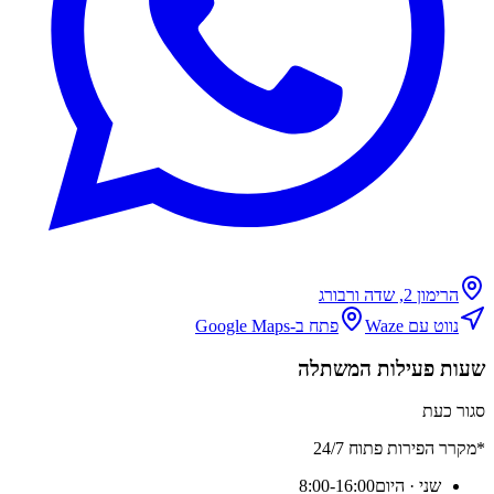
הרימון 2, שדה ורבורג
נווט עם Waze
פתח ב-Google Maps
שעות פעילות המשתלה
סגור כעת
*מקרר הפירות פתוח 24/7
שני
· היום
8:00-16:00