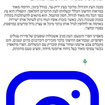
מבנה העץ והגידול: מדובר בעץ ירוק-עד, בגודל בינוני, הדומה מאוד
במראהו החיצוני הכללי ובעלוותו לעץ הדובדבן הקלאסי. הקפולין הוא עץ
בסך הכל נוח מאוד לגידול, חסון ומתגמל. הוא מתאים להשתלבות בקלות
במגוון סגנונות גינה, כאשר בזכות אופיו הנוח ניתן לשתול אותו ישירות
באדמה או לחלופין לגדל אותו בתוך מיכל או עציץ גדול ומרשים במרפסת,
בפטיו ובחצר.
מאפייני הפרי והטעם: העץ מניב אשכולות שופעים של פירות עגולים
ויפהפיים, שבמראם החיצוני בלבד מזכירים דובדבנים כהים קטנים, והם
מקבלים צבע ארגמני-שחור עמוק ומבריק עם הבשלתם. הפרי מתאפיין
בבשר עסיסי מאוד בעל ניחוח ארומטי מיוחד, ומציע טעם מתקתק.