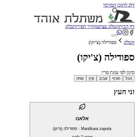
דלג לתוכן המרכזי
דף הבית
קטלוג עצים
מקרר הפירות
בלוג
קטלוג
ספודילה (צ'יקו)
ספודילה (צ'יקו)
סינון לפי עונת פרי:
הכל
חורף
אביב
קיץ
סתיו
זני העץ
אלאנו
Manilkara zapota
·
ספודילה (צ'יקו)