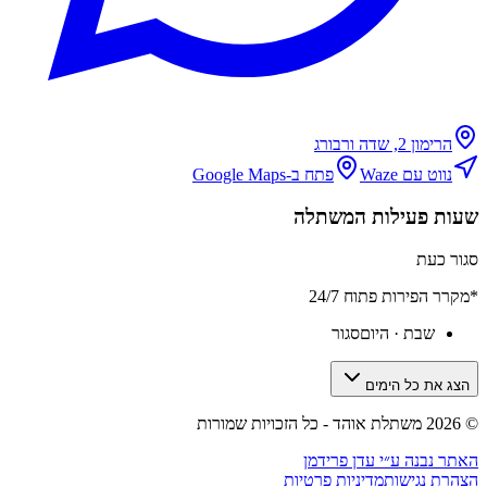
הרימון 2, שדה ורבורג
נווט עם Waze
פתח ב-Google Maps
שעות פעילות המשתלה
סגור כעת
*מקרר הפירות פתוח 24/7
שבת
· היום
סגור
הצג את כל הימים
©
2026
משתלת אוהד - כל הזכויות שמורות
האתר נבנה ע״י עדן פרידמן
הצהרת נגישות
מדיניות פרטיות