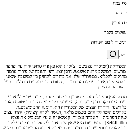
סוג צמח
ירוק עד
סוג עציץ
עציצים בלבד
רגישות לזבוב הפירות
רגיש
הספודילה (המוכרת גם בשם "צ'יקו") היא עץ פרי טרופי ירוק-עד יפהפה
ומרשים, המשלב מראה אלגנטי, חוסן יוצא דופן ותנובה של פירות גורמה
מתוקים להפליא. במשתלה שלנו אנו בוחרים להחזיק בזן המשובח אלאנו –
זן המצטיין באיכות פרי גבוהה במיוחד, פחות גרגירי מהזנים הרגילים, ובעל
כושר הנבה מצוין.
מבנה העץ והגידול: העץ מתאפיין בצמיחה מתונה, מבנה פירמידלי צפוף
ועלווה מבריקה בגוון ירוק כהה, המעניקים לו מראה מסודר ומטופח לאורך
כל השנה. היתרון העצום של הספודילה הוא חוסנה הרב ומשגשגת
באקלים הישראלי החם בשמש מלאה (רגישה לקרה קיצונית). יתרון עצום
לגינה הפרטית – האבקה עצמית: זן אלאנו הוא עץ המאביק את עצמו
(Self-fertile). המשמעות היא שאין שום צורך לשתול זן הדדי נוסף לידו
כדי לקבל פירות; עץ בודד בגינה יפרח, יאביק את עצמו ויניב עבורכם שפע