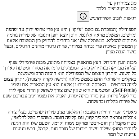
סוג צמח
ירוק עד
סוג עציץ
עציצים בלבד
רגישות לזבוב הפירות
רגיש
הספודילה (המוכרת גם בשם "צ'יקו") היא עץ פרי טרופי ירוק-עד יפהפה
ומרשים, המשלב מראה אלגנטי, חוסן יוצא דופן ותנובה של פירות גורמה
מתוקים להפליא. במשתלה שלנו אנו בוחרים להחזיק בזן המשובח אלאנו –
זן המצטיין באיכות פרי גבוהה במיוחד, פחות גרגירי מהזנים הרגילים, ובעל
כושר הנבה מצוין.
מבנה העץ והגידול: העץ מתאפיין בצמיחה מתונה, מבנה פירמידלי צפוף
ועלווה מבריקה בגוון ירוק כהה, המעניקים לו מראה מסודר ומטופח לאורך
כל השנה. היתרון העצום של הספודילה הוא חוסנה הרב ומשגשגת
באקלים הישראלי החם בשמש מלאה (רגישה לקרה קיצונית). יתרון עצום
לגינה הפרטית – האבקה עצמית: זן אלאנו הוא עץ המאביק את עצמו
(Self-fertile). המשמעות היא שאין שום צורך לשתול זן הדדי נוסף לידו
כדי לקבל פירות; עץ בודד בגינה יפרח, יאביק את עצמו ויניב עבורכם שפע
של פירות בקלות ובהצלחה.
מאפייני הפרי וחוויית הטעם: זן האלאנו מניב פירות יפהפיים, בעלי צורה
אובלית ומראה המזכיר קיווי, עם קליפה חומה. כשהפרי בשל לחלוטין,
בשרו מקבל גוון חום-דבשי ומרקם נימוח וקרמי. הטעם שלו הוא חגיגה
לחובבי מתוק: שילוב עשיר ומרוכז של סוכר חום, קרמל, דבש ונגיעות
עדינות של תמר.