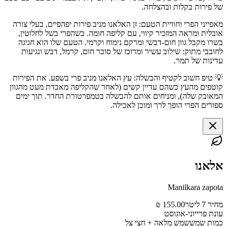
של פירות בקלות ובהצלחה.
מאפייני הפרי וחוויית הטעם: זן האלאנו מניב פירות יפהפיים, בעלי צורה
אובלית ומראה המזכיר קיווי, עם קליפה חומה. כשהפרי בשל לחלוטין,
בשרו מקבל גוון חום-דבשי ומרקם נימוח וקרמי. הטעם שלו הוא חגיגה
לחובבי מתוק: שילוב עשיר ומרוכז של סוכר חום, קרמל, דבש ונגיעות
עדינות של תמר.
💡 טיפ חשוב לקטיף והבשלה: עץ האלאנו מניב פרי בשפע. את הפירות
קוטפים מהעץ כשהם עדיין קשים (לאחר שהקליפה מאבדת מעט מהגוון
המאובק שלה), ומניחים אותם להבשלה בטמפרטורת החדר. תוך ימים
ספורים הפרי הופך לרך ומוכן לאכילה.
אלאנו
Manilkara zapota
מחיר 7 ליטר
155.00 ₪
עונת פרי
יוני-אוגוסט
כמות שמש
שמש מלאה + חצי צל