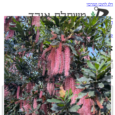
דלג לתוכן המרכזי
דף הבית
קטלוג עצים
מקרר הפירות
בלוג
קטלוג
אגוז מקדמיה
אגוז מקדמיה
סינון לפי עונת פרי:
הכל
חורף
אביב
קיץ
סתיו
זני העץ