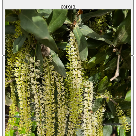
בומונט
Macadamia integrifolia
·
אגוז מקדמיה
מחיר 7 ליטר
130.00 ₪
עונת פרי
ינואר-מרץ
שמש מלאה + חצי צל
אדמה בלבד, עציצים בלבד
ירוק עד
לא רגיש לזבוב
הפירות