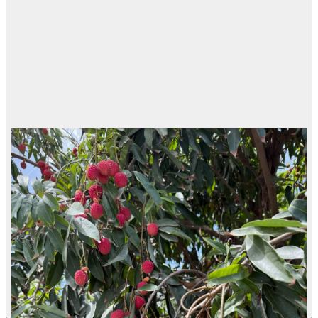
מאוריציוס
Litchi chinensis
·
ליצ’י
מחיר 7 ליטר
140.00 ₪
עונת פרי
יולי
שמש מלאה + חצי צל
אדמה בלבד
ירוק עד
לא רגיש לזבוב הפירות