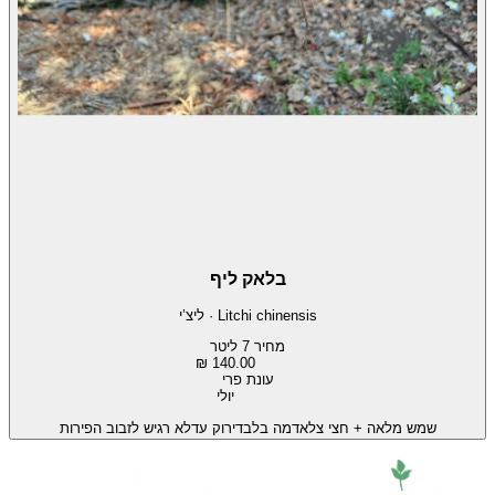
בלאק ליף
Litchi chinensis
·
ליצ’י
מחיר 7 ליטר
140.00 ₪
עונת פרי
יולי
שמש מלאה + חצי צל
אדמה בלבד
ירוק עד
לא רגיש לזבוב הפירות