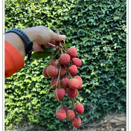
Litchi chinensis
·
ליצ’י
מחיר 7 ליטר
140.00 ₪
עונת פרי
יולי
שמש מלאה + חצי צל
אדמה בלבד
ירוק עד
לא רגיש לזבוב הפירות