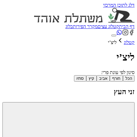
דלג לתוכן המרכזי
דף הבית
קטלוג עצים
מקרר הפירות
בלוג
קטלוג
ליצ’י
ליצ’י
סינון לפי עונת פרי:
הכל
חורף
אביב
קיץ
סתיו
זני העץ