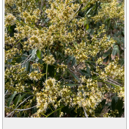
הונג לונג
Litchi chinensis
·
ליצ’י
מחיר 7 ליטר
140.00 ₪
עונת פרי
יולי
שמש מלאה + חצי צל
אדמה בלבד
ירוק עד
לא רגיש לזבוב הפירות