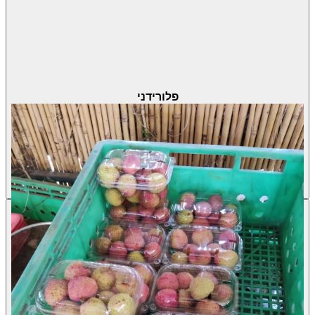
פלורידני
Litchi chinensis
·
ליצ’י
מחיר 7 ליטר
140.00 ₪
עונת פרי
אוגוסט
שמש מלאה + חצי צל
אדמה בלבד
ירוק עד
לא רגיש לזבוב הפירות