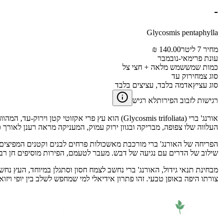
-
Glycosmis pentaphylla
מחיר 7 ליטר
140.00 ₪
עונת פרי
מאי-נובמבר
כמות שמש
שמש מלאה + חצי צל
סוג צמח
ירוק עד
סוג עציץ
אדמה בלבד, עציצים בלבד
רגישות לזבוב הפירות
לא רגיש
אורנג' ברי (Glycosmis trifoliata) הוא עץ פרי 
העלווה שלו צפופה, מבריקה ובגוון ירוק עמוק, המעניקה מראה רענן לאורך 
הפריחה של האורנג' ברי מורכבת מאשכולות פרחים לבנים וקטנים המפיצים נ
שילוב של הדרים עם נגיעה של דבש. מעבר לטעמם, הפירות מוסיפים חן רב
מבחינת תנאי גידול, האורנג' ברי נחשב לצמח חסון וסתגלן במיוחד, העץ נח
צורתו היפה באופן טבעי. זהו פתרון אידיאלי למי שמחפש לשלב בין יופי ויזוא