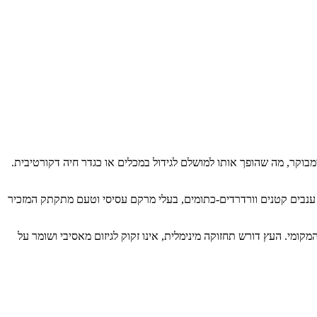
בצימוח איטי ומבוקר, מה שהופך אותו למושלם לגידול במכלים או כגדר חיה דקורטיבית.
– ענבים קטנים וורדרדים-כתומים, בעלי מרקם עסיסי וטעם מתקתק המזכיר
ומי. העץ דורש תחזוקה מינימלית, אינו זקוק לגיזום מאסיבי ושומר על