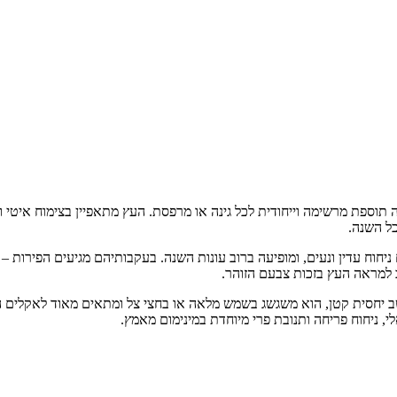
אקזוטי קטן וירוק-עד, המהווה תוספת מרשימה וייחודית לכל גינה או מרפסת. העץ מתאפיין 
כל השנה.
יחוח עדין ונעים, ומופיעה ברוב עונות השנה. בעקבותיהם מגיעים הפירות 
 למראה העץ בזכות צבעם הזוהר.
שב יחסית קטן, הוא משגשג בשמש מלאה או בחצי צל ומתאים מאוד לאקלים המק
לי, ניחוח פריחה ותנובת פרי מיוחדת במינימום מאמץ.