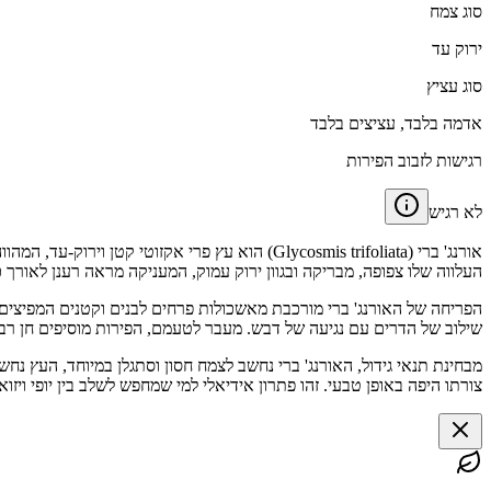
סוג צמח
ירוק עד
סוג עציץ
אדמה בלבד, עציצים בלבד
רגישות לזבוב הפירות
לא רגיש
אורנג' ברי (Glycosmis trifoliata) הוא עץ פרי 
העלווה שלו צפופה, מבריקה ובגוון ירוק עמוק, המעניקה מראה רענן לאורך 
הפריחה של האורנג' ברי מורכבת מאשכולות פרחים לבנים וקטנים המפיצים נ
שילוב של הדרים עם נגיעה של דבש. מעבר לטעמם, הפירות מוסיפים חן רב
מבחינת תנאי גידול, האורנג' ברי נחשב לצמח חסון וסתגלן במיוחד, העץ נח
צורתו היפה באופן טבעי. זהו פתרון אידיאלי למי שמחפש לשלב בין יופי ויזוא