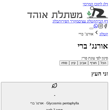
דלג לתוכן המרכזי
דף הבית
קטלוג עצים
מקרר הפירות
בלוג
קטלוג
אורנג’ ברי
אורנג’ ברי
סינון לפי עונת פרי:
הכל
חורף
אביב
קיץ
סתיו
זני העץ
-
Glycosmis pentaphylla
·
אורנג’ ברי