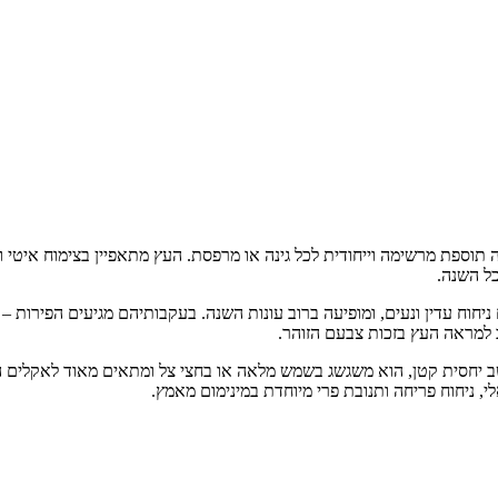
אקזוטי קטן וירוק-עד, המהווה תוספת מרשימה וייחודית לכל גינה או מרפסת. העץ מתאפיין 
כל השנה.
יחוח עדין ונעים, ומופיעה ברוב עונות השנה. בעקבותיהם מגיעים הפירות 
 למראה העץ בזכות צבעם הזוהר.
שב יחסית קטן, הוא משגשג בשמש מלאה או בחצי צל ומתאים מאוד לאקלים המק
לי, ניחוח פריחה ותנובת פרי מיוחדת במינימום מאמץ.