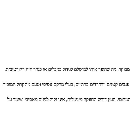
בצימוח איטי ומבוקר, מה שהופך אותו למושלם לגידול במכלים או כגדר חיה דקורטיבית.
– ענבים קטנים וורדרדים-כתומים, בעלי מרקם עסיסי וטעם מתקתק המזכיר
ומי. העץ דורש תחזוקה מינימלית, אינו זקוק לגיזום מאסיבי ושומר על