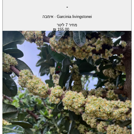
-
Garcinia livingstonei
·
אימבה
מחיר 7 ליטר
155.00 ₪
עונת פרי
יוני-יולי
שמש מלאה + חצי צל
ירוק עד
לא רגיש לזבוב הפירות