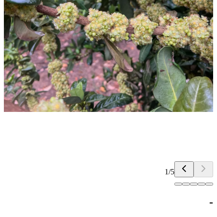
1
/
5
-