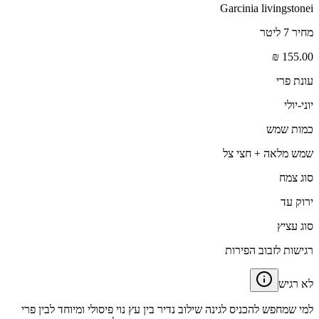
Garcinia livingstonei
מחיר 7 ליטר
155.00 ₪
עונת פרי
יוני-יולי
כמות שמש
שמש מלאה + חצי צל
סוג צמח
ירוק עד
סוג עציץ
רגישות לזבוב הפירות
לא רגיש
למי שמחפש להכניס לגינה שילוב נדיר בין עץ נוי פיסולי ומיוחד לבין פרי