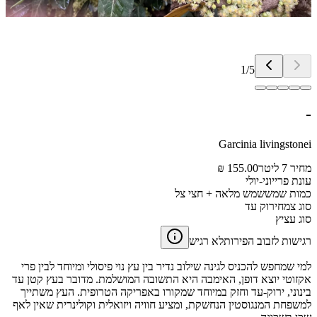
1
/
5
-
Garcinia livingstonei
מחיר 7 ליטר
155.00 ₪
עונת פרי
יוני-יולי
כמות שמש
שמש מלאה + חצי צל
סוג צמח
ירוק עד
סוג עציץ
רגישות לזבוב הפירות
לא רגיש
למי שמחפש להכניס לגינה שילוב נדיר בין עץ נוי פיסולי ומיוחד לבין פרי
אקזוטי יוצא דופן, האימבה היא התשובה המושלמת. מדובר בעץ קטן עד
בינוני, ירוק-עד וחזק במיוחד שמקורו באפריקה הטרופית. העץ משתייך
למשפחת המנגוסטין הנחשקת, ומציע חוויה ויזואלית וקולינרית שאין לאף