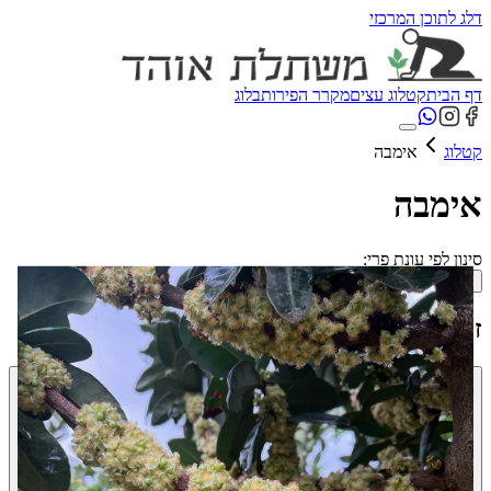
דלג לתוכן המרכזי
דף הבית
קטלוג עצים
מקרר הפירות
בלוג
קטלוג
אימבה
אימבה
סינון לפי עונת פרי:
הכל
חורף
אביב
קיץ
סתיו
זני העץ