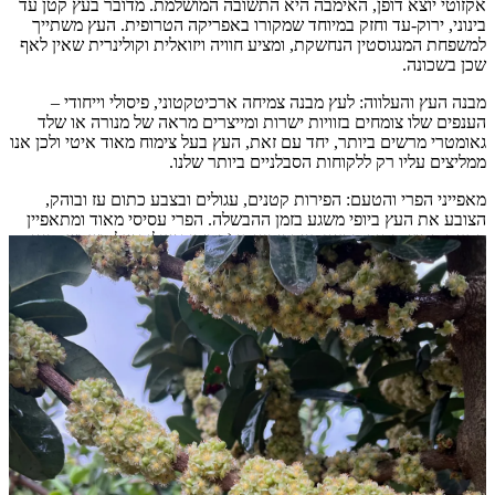
אקזוטי יוצא דופן, האימבה היא התשובה המושלמת. מדובר בעץ קטן עד
בינוני, ירוק-עד וחזק במיוחד שמקורו באפריקה הטרופית. העץ משתייך
למשפחת המנגוסטין הנחשקת, ומציע חוויה ויזואלית וקולינרית שאין לאף
שכן בשכונה.
מבנה העץ והעלווה: לעץ מבנה צמיחה ארכיטקטוני, פיסולי וייחודי –
הענפים שלו צומחים בזוויות ישרות ומייצרים מראה של מנורה או שלד
גאומטרי מרשים ביותר, יחד עם זאת, העץ בעל צימוח מאוד איטי ולכן אנו
ממליצים עליו רק ללקוחות הסבלניים ביותר שלנו.
מאפייני הפרי והטעם: הפירות קטנים, עגולים ובצבע כתום עז ובוהק,
הצובע את העץ ביופי משגע בזמן ההבשלה. הפרי עסיסי מאוד ומתאפיין
בטעם חמוץ-מתוק מרענן, עז ודומיננטי (המזכיר שילוב של משמש, מנגו
והדרים). הוא עשיר מאוד בויטמינים ונוגדי חמצון, ומצוין לאכילה ידנית
ישירות מהעץ, להכנת ריבות משובחות או לשדרוג משקאות וקינוחים.