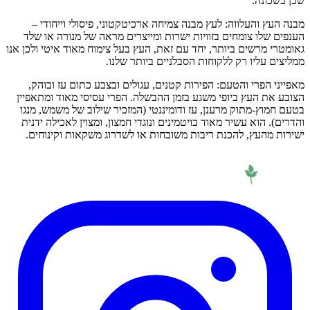
שכן בשכונה.
מבנה העץ והעלווה: לעץ מבנה צמיחה ארכיטקטוני, פיסולי וייחודי –
הענפים שלו צומחים בזוויות ישרות ומייצרים מראה של מנורה או שלד
גאומטרי מרשים ביותר, יחד עם זאת, העץ בעל צימוח מאוד איטי ולכן אנו
ממליצים עליו רק ללקוחות הסבלניים ביותר שלנו.
מאפייני הפרי והטעם: הפירות קטנים, עגולים ובצבע כתום עז ובוהק,
הצובע את העץ ביופי משגע בזמן ההבשלה. הפרי עסיסי מאוד ומתאפיין
בטעם חמוץ-מתוק מרענן, עז ודומיננטי (המזכיר שילוב של משמש, מנגו
והדרים). הוא עשיר מאוד בויטמינים ונוגדי חמצון, ומצוין לאכילה ידנית
ישירות מהעץ, להכנת ריבות משובחות או לשדרוג משקאות וקינוחים.