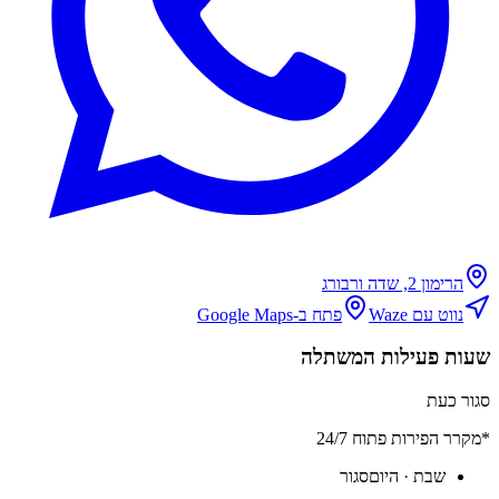
הרימון 2, שדה ורבורג
נווט עם Waze
פתח ב-Google Maps
שעות פעילות המשתלה
סגור כעת
*מקרר הפירות פתוח 24/7
שבת
· היום
סגור