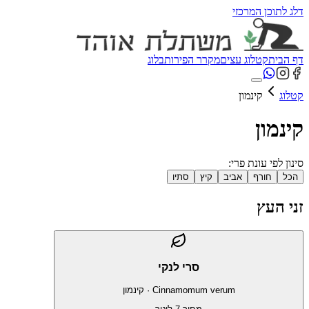
דלג לתוכן המרכזי
דף הבית
קטלוג עצים
מקרר הפירות
בלוג
קטלוג
קינמון
קינמון
סינון לפי עונת פרי:
הכל
חורף
אביב
קיץ
סתיו
זני העץ
סרי לנקי
Cinnamomum verum
·
קינמון