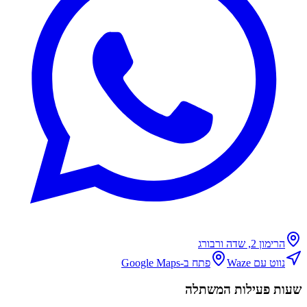
הרימון 2, שדה ורבורג
נווט עם Waze
פתח ב-Google Maps
שעות פעילות המשתלה