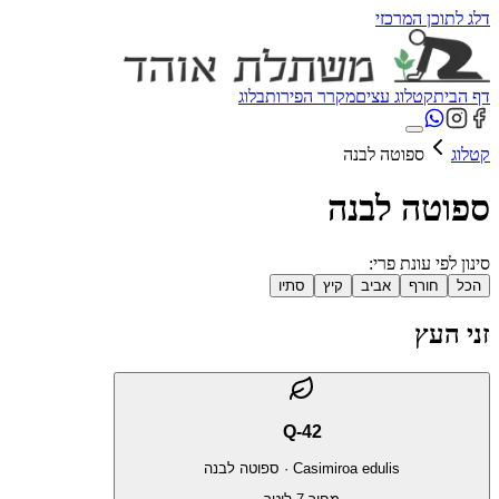
דלג לתוכן המרכזי
דף הבית
קטלוג עצים
מקרר הפירות
בלוג
קטלוג
ספוטה לבנה
ספוטה לבנה
סינון לפי עונת פרי:
הכל
חורף
אביב
קיץ
סתיו
זני העץ
Q-42
Casimiroa edulis
·
ספוטה לבנה