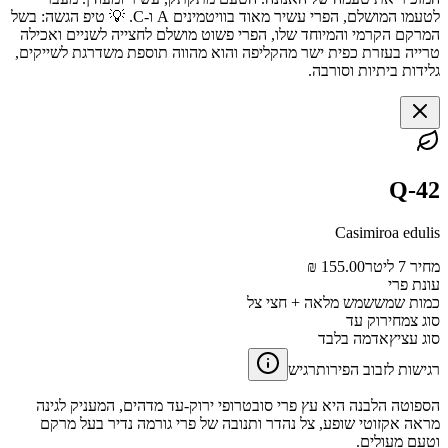
לטעמו המושלם, הפרי עשיר מאוד בוויטמינים A ו-C. 💡 טיפ הגשה: בשל
המרקם הקרמי והמיוחד שלו, הפרי פשוט מושלם לחצייה לשניים ואכילה
טרייה בעזרת כפית ישר מהקליפה והוא מהווה תוספת משדרגת לשייקים,
גלידות ביתיות וסורבה.
Q-42
Casimiroa edulis
מחיר 7 ליטר
155.00 ₪
עונת פרי
כמות שמש
שמש מלאה + חצי צל
סוג צמח
ירוק עד
סוג עציץ
אדמה בלבד
רגישות לזבוב הפירות
רגיש
הספוטה הלבנה היא עץ פרי סובטרופי ירוק-עד מדהים, המעניק לגינה
מראה אקזוטי שופע, צל נהדר ותנובה של פרי גורמה נדיר בעל מרקם
וטעם מעולים.