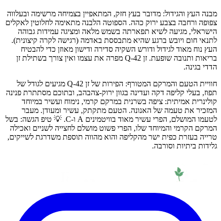
מבנה העץ והגידול: מדובר בעץ חזק, המתאפיין בצמיחה מרשימה ובעלווה
צפופה ורחבה בצבע ירוק כהה. הספוטה הלבנה מתאימה לחלוטין לאקלים
הישראלי, מגיעה לשיא תפארתה בשמש מלאה ומציגה עמידות גבוהה
לתנאי חום ויובש ברגע שהיא מתבססת באדמה (רגישה לקרה קיצונית).
העץ נוח מאוד לגידול ודורש השקיה סדירה ודישון מאוזן כדי להבטיח
בריאות ותנובה שופעת. זן Q-42 מפרה את עצמו ואין צורך בשתילת זן
הדדי בגינה.
חוויית הטעם והמרקם המטורף: הפירות של זן Q-42 מגיעים לגודל של
תפוז, בעלי קליפה דקה ועדינה בגוון ירוק-צהבהב, ובתוכם מסתתרת פנינה
קולינרית אמיתית: ציפה בשרנית במרקם קרמי, נימוח ועשיר במיוחד
המזכיר את טעמה של האנונה. הטעם מתקתק, עשיר ומעודן. מעבר
לטעמו המושלם, הפרי עשיר מאוד בוויטמינים A ו-C. 💡 טיפ הגשה: בשל
המרקם הקרמי והמיוחד שלו, הפרי פשוט מושלם לחצייה לשניים ואכילה
טרייה בעזרת כפית ישר מהקליפה והוא מהווה תוספת משדרגת לשייקים,
גלידות ביתיות וסורבה.