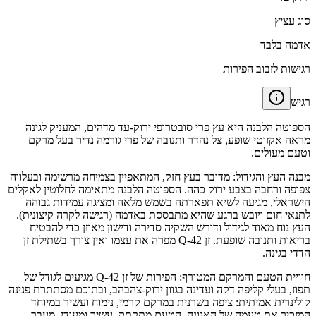
סוג עציץ
אדמה בלבד
רגישות לזבוב הפירות
רגיש
הספוטה הלבנה היא עץ פרי סובטרופי ירוק-עד מדהים, המעניק לגינה
מראה אקזוטי שופע, צל נהדר ותנובה של פרי גורמה נדיר בעל מרקם
וטעם מעולים.
מבנה העץ והגידול: מדובר בעץ חזק, המתאפיין בצמיחה מרשימה ובעלווה
צפופה ורחבה בצבע ירוק כהה. הספוטה הלבנה מתאימה לחלוטין לאקלים
הישראלי, מגיעה לשיא תפארתה בשמש מלאה ומציגה עמידות גבוהה
לתנאי חום ויובש ברגע שהיא מתבססת באדמה (רגישה לקרה קיצונית).
העץ נוח מאוד לגידול ודורש השקיה סדירה ודישון מאוזן כדי להבטיח
בריאות ותנובה שופעת. זן Q-42 מפרה את עצמו ואין צורך בשתילת זן
הדדי בגינה.
חוויית הטעם והמרקם המטורף: הפירות של זן Q-42 מגיעים לגודל של
תפוז, בעלי קליפה דקה ועדינה בגוון ירוק-צהבהב, ובתוכם מסתתרת פנינה
קולינרית אמיתית: ציפה בשרנית במרקם קרמי, נימוח ועשיר במיוחד
המזכיר את טעמה של האנונה. הטעם מתקתק, עשיר ומעודן. מעבר