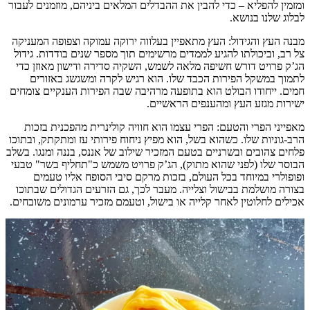
ומזמין להפליא – כדי להבין את ההבדלים המלאים ביניהם, מוזמנים לעבור
לבלוג שלנו בנושא.
מבנה העץ והגידול: העץ מתאפיין בעלווה ירוקה עמוקה וצפופה המעניקה
צל רב, וביכולתו להגיע לממדים מרשימים תוך מספר שנים בודדות. גידול
הג’ק פרויט דורש חשיפה מלאה לשמש, השקיה סדירה ודישון מאוזן כדי
לתמוך במשקל הפירות הכבד שלו. הוא רגיש לקרה ומשגשג באזורים
חמים. ייחודו הבולט הוא בתופעה מרהיבה שבה הפירות הענקיים צומחים
ישירות מגזע העץ ומהענפים הראשיים.
מאפייני הפרי והטעם: הפרי עצמו הוא חוויה קולינרית מהפכנית בזכות
הרב-גוניות שלו. כשהוא בשל, הוא מפיץ ניחוח פירותי עז ומתקתק, ובתוכו
פלחים צהובים ובשרניים בטעם המזכיר שילוב של אננס, בננה ומנגו. בשלב
הבוסר שלו (לפני שהוא מתוק), הג’ק פרויט משמש כ"תחליף בשר" טבעי
ופופולרי במיוחד בכל העולם, בזכות מרקם סיבי הסופח אליו טעמים
בצורה מושלמת בבישול וצלייה. מעבר לכך, גם הזרעים הגדולים שבתוכו
אכילים לחלוטין לאחר קלייה או בישול, וטעמם מזכיר ערמונים משובחים.