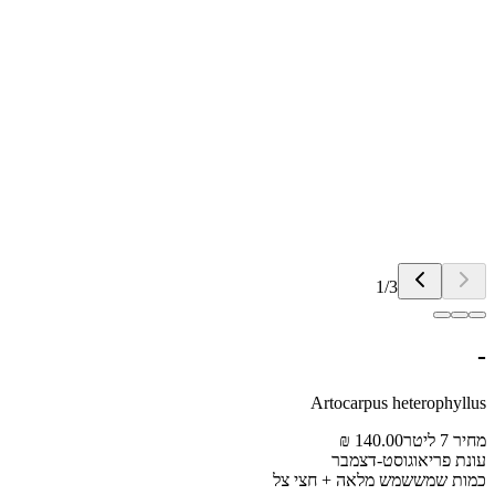
1
/
3
-
Artocarpus heterophyllus
מחיר 7 ליטר
140.00 ₪
עונת פרי
אוגוסט-דצמבר
כמות שמש
שמש מלאה + חצי צל