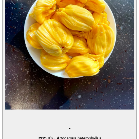
-
Artocarpus heterophyllus
·
ג’ק פרויט