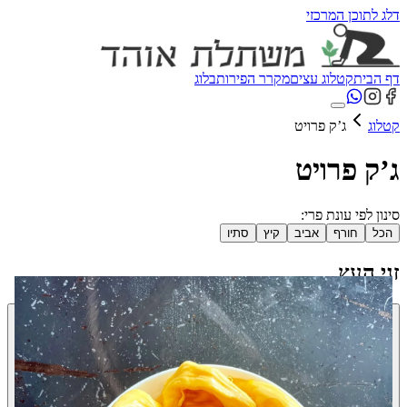
דלג לתוכן המרכזי
דף הבית
קטלוג עצים
מקרר הפירות
בלוג
קטלוג
ג’ק פרויט
ג’ק פרויט
סינון לפי עונת פרי:
הכל
חורף
אביב
קיץ
סתיו
זני העץ