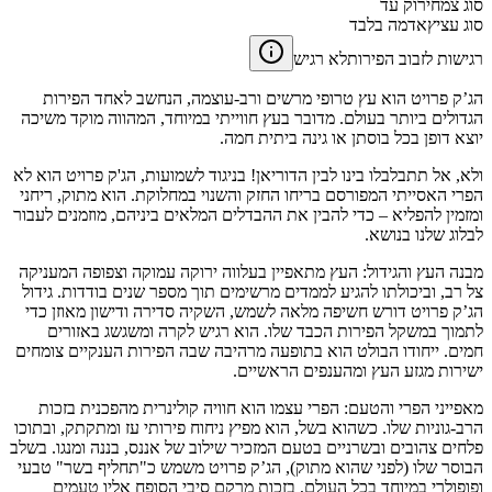
סוג צמח
ירוק עד
סוג עציץ
אדמה בלבד
רגישות לזבוב הפירות
לא רגיש
הג’ק פרויט הוא עץ טרופי מרשים ורב-עוצמה, הנחשב לאחד הפירות
הגדולים ביותר בעולם. מדובר בעץ חווייתי במיוחד, המהווה מוקד משיכה
יוצא דופן בכל בוסתן או גינה ביתית חמה.
ולא, אל תתבלבלו בינו לבין הדוריאן! בניגוד לשמועות, הג'ק פרויט הוא לא
הפרי האסייתי המפורסם בריחו החזק והשנוי במחלוקת. הוא מתוק, ריחני
ומזמין להפליא – כדי להבין את ההבדלים המלאים ביניהם, מוזמנים לעבור
לבלוג שלנו בנושא.
מבנה העץ והגידול: העץ מתאפיין בעלווה ירוקה עמוקה וצפופה המעניקה
צל רב, וביכולתו להגיע לממדים מרשימים תוך מספר שנים בודדות. גידול
הג’ק פרויט דורש חשיפה מלאה לשמש, השקיה סדירה ודישון מאוזן כדי
לתמוך במשקל הפירות הכבד שלו. הוא רגיש לקרה ומשגשג באזורים
חמים. ייחודו הבולט הוא בתופעה מרהיבה שבה הפירות הענקיים צומחים
ישירות מגזע העץ ומהענפים הראשיים.
מאפייני הפרי והטעם: הפרי עצמו הוא חוויה קולינרית מהפכנית בזכות
הרב-גוניות שלו. כשהוא בשל, הוא מפיץ ניחוח פירותי עז ומתקתק, ובתוכו
פלחים צהובים ובשרניים בטעם המזכיר שילוב של אננס, בננה ומנגו. בשלב
הבוסר שלו (לפני שהוא מתוק), הג’ק פרויט משמש כ"תחליף בשר" טבעי
ופופולרי במיוחד בכל העולם, בזכות מרקם סיבי הסופח אליו טעמים